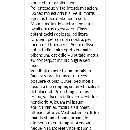
consectetur dapibus ex.
Pellentesque vitae interdum sapien.
Donec malesuada nisi velit, mattis
egestas libero bibendum sed.
Mauris molestie auctor sem, eu
iaculis purus egestas et. Class
aptent taciti sociosqu ad litora
torquent per conubia nostra, per
inceptos himenaeos. Suspendisse
sollicitudin, enim eget venenatis
bibendum, est odio vulputate metus,
eu consequat mauris augue sed
risus.
Vestibulum ante ipsum primis in
faucibus orci luctus et ultrices
posuere cubilia Curae; Sed mollis
ipsum a dui congue, sit amet facilisis
dui placerat. Proin feugiat risus
tellus, vel iaculis tellus consectetur
hendrerit. Aliquam mi ipsum,
sollicitudin eu facilisis sit amet,
ultricies et orci. Vestibulum porttitor
mauris sit amet nunc ornare, in
elementum dui tempus. Aenean
neque nisi, laoreet vitae ipsum a,